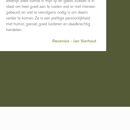
letterlijk weer ruimte in mijn lijf en geest. Evelien is in
staat om heel goed aan te voelen wat er met mensen
gebeurd, en wat er vervolgens nodig is om daarin
verder te komen. Ze is een prettige persoonlijkheid
met humor, gevoel, goed luisteren en daadkrachtig
handelen.
Recensie - Jan Vierhout