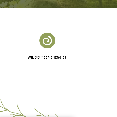
of
wil jij
meer ademruimte?