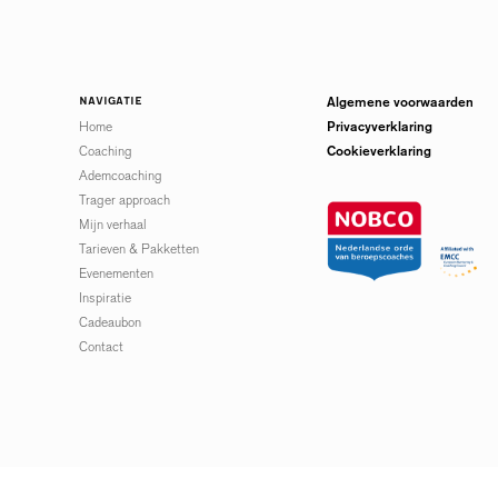
Algemene voorwaarden
Navigatie
Privacyverklaring
Home
Cookieverklaring
Coaching
Ademcoaching
Trager approach
Mijn verhaal
Tarieven & Pakketten
Evenementen
Inspiratie
Cadeaubon
Contact