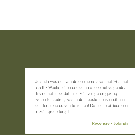
Jolanda was één van de deelnemers van het 'Gun het
jezelf - Weekend' en deelde na afloop het volgende:
Ik vind het mooi dat jullie zo'n veilige omgeving
weten te creëren, waarin de meeste mensen uit hun
comfort zone durven te komen! Dat zie je bij iedereen
in zo'n groep terug!
Recensie - Jolanda