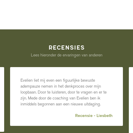
recensies
Lees hieronder de ervaringen van anderen
Evelien liet mij even een figuurlijke bewuste
adempauze nemen in het denkproces over mijn
loopbaan. Door te luisteren, door te vragen en er te
zijn. Mede door de coaching van Evelien ben ik
inmiddels begonnen aan een nieuwe uitdaging.
Recensie - Liesbeth