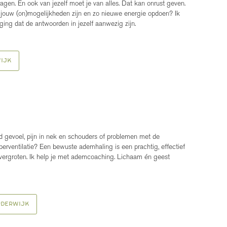
gen. En ook van jezelf moet je van alles. Dat kan onrust geven.
t jouw (on)mogelijkheden zijn en zo nieuwe energie opdoen? Ik
iging dat de antwoorden in jezelf aanwezig zijn.
ijk
 gevoel, pijn in nek en schouders of problemen met de
erventilatie? Een bewuste ademhaling is een prachtig, effectief
e vergroten. Ik help je met ademcoaching. Lichaam én geest
rderwijk