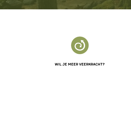
Wil jij
lichamelijke klachten
verlichten?
Slide 6 of 8.