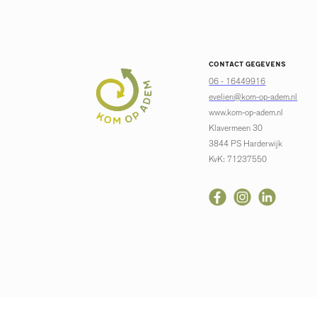
Contact gegevens
06 - 16449916
evelien@kom-op-adem.nl
www.kom-op-adem.nl
Klavermeen 30
3844 PS Harderwijk
KvK: 71237550