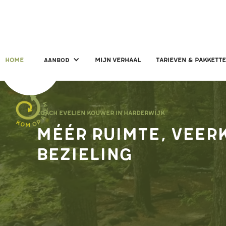
Home
mijn verhaal
tarieven & pakkett
Aanbod
Coach Evelien Kouwer in Harderwijk
Méér ruimte, veer
bezieling